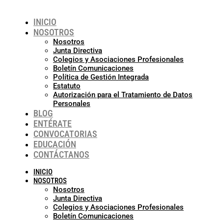
INICIO
NOSOTROS
Nosotros
Junta Directiva
Colegios y Asociaciones Profesionales
Boletín Comunicaciones
Política de Gestión Integrada
Estatuto
Autorización para el Tratamiento de Datos
Personales
BLOG
ENTÉRATE
CONVOCATORIAS
EDUCACIÓN
CONTÁCTANOS
INICIO
NOSOTROS
Nosotros
Junta Directiva
Colegios y Asociaciones Profesionales
Boletín Comunicaciones